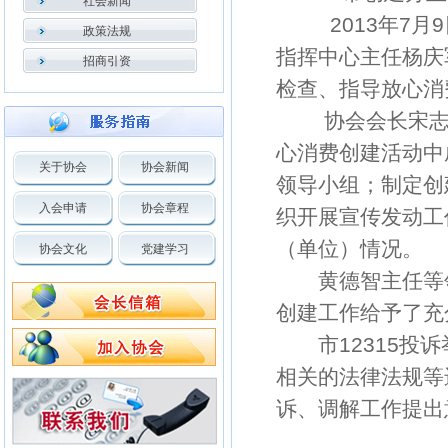
社会新闻
2013年7月9
政策法规
指挥中心主任杨庆
招商引资
检查、指导放心消
协会会长宋志标
心消费创建活动中
关于协会
协会新闻
领导小组；制定创
入会申请
协会章程
织开展宣传发动工
（单位）情况。
协会文化
党建学习
黄德智主任等领
创建工作给予了充
市12315投诉
相关的法律法规等
诉、调解工作提出