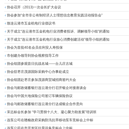
协会召开（2013)一次会长扩大会议
4
协会参加“全市非公有制经济人士理想信念教育实践活动报告会”
4
致连云港市五金机电行业倡议书
4
关于成立“连云港市五金机电行业消费者投诉、调解领导小组”的通知
4
关于成立“连云港市五金机电行业放心消费创建活动”领导小组的通知
4
协会为首批40名会员在利安人寿投保
4
市创建办领导到协会视察指导工作
4
协会组团参观昔日抗战名城——台儿庄古城
4
协会驻枣庄茂源国际采购中心办事处成立
4
协会组团赴枣庄参加茂源商贸城招商签约大会
4
协会与邮政储蓄银行连云港分行召开银企对接座谈会
4
协会与中国大地保险公司签订车辆保险协议
4
协会与邮政储蓄银行连云港分行达成银企合作意向
4
宋志标会长参加 “学习贯彻十八大、凝心聚力助发展”培训班
4
连泵公司在赣榆政府采购防汛抗旱移动泵车竞标会上中标
4
连泵公司在市开发区抗旱设备竞标会上中标
4