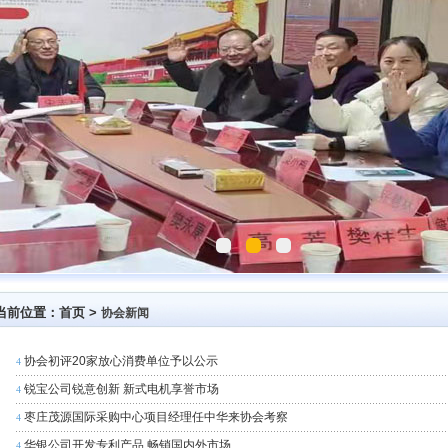
当前位置：首页 >
协会新闻
协会初评20家放心消费单位予以公示
4
锐宝公司锐意创新 新式电机享誉市场
4
枣庄茂源国际采购中心项目经理任中华来协会考察
4
华银公司开发专利产品 畅销国内外市场
4